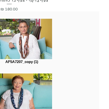
צעיף בַּדִּינָמִי - צעיף בד כות
מחיר
AF5A7207_copy (1)