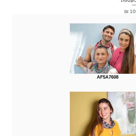
מעטפת
AF5A7608