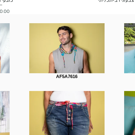
נה צבעוני רב-תכליתי
כובעי 
מחיר
AF5A7616